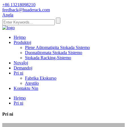
+86 13218098210
feedback@huaderack.com
Angla
Hejmo
Produktoj
Plene Aŭtomatigita Stokada Sistemo
Duonaŭtomata Stokada Sistemo
Stokada Racking-Sistemo
Novaĵoj
Demandoj
Pri ni
Fabrika Ekskurso
Atestilo
Kontaktu Nin
Hejmo
Pri ni
Pri ni