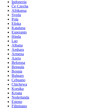
Indonezia
Ĉe Czecha
Afrikansa
Sveda
Pola
Eŭska
Kataluna
Esperanto
Hinda
Lao
Albana
Amhara
Armena
Azera
Belorusa
Bengala
Bosnia
Bulgaro
Cebuano
Chichewa
Korsika
Kroata
Nederlanda
Estono
Filipinano