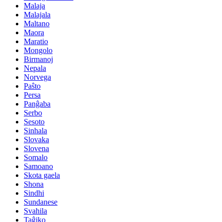
Malaja
Malajala
Maltano
Maora
Maratio
Mongolo
Birmanoj
Nepala
Norvega
Paŝto
Persa
Panĝaba
Serbo
Sesoto
Sinhala
Slovaka
Slovena
Somalo
Samoano
Skota gaela
Shona
Sindhi
Sundanese
Svahila
Taĝiko