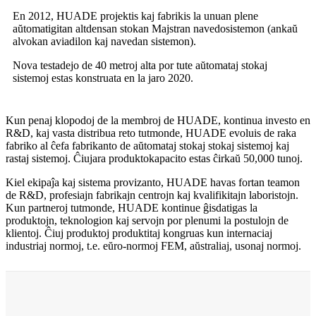
En 2012, HUADE projektis kaj fabrikis la unuan plene
aŭtomatigitan altdensan stokan Majstran navedosistemon (ankaŭ
alvokan aviadilon kaj navedan sistemon).
Nova testadejo de 40 metroj alta por tute aŭtomataj stokaj
sistemoj estas konstruata en la jaro 2020.
Kun penaj klopodoj de la membroj de HUADE, kontinua investo en
R&D, kaj vasta distribua reto tutmonde, HUADE evoluis de raka
fabriko al ĉefa fabrikanto de aŭtomataj stokaj stokaj sistemoj kaj
rastaj sistemoj. Ĉiujara produktokapacito estas ĉirkaŭ 50,000 tunoj.
Kiel ekipaĵa kaj sistema provizanto, HUADE havas fortan teamon
de R&D, profesiajn fabrikajn centrojn kaj kvalifikitajn laboristojn.
Kun partneroj tutmonde, HUADE kontinue ĝisdatigas la
produktojn, teknologion kaj servojn por plenumi la postulojn de
klientoj. Ĉiuj produktoj produktitaj kongruas kun internaciaj
industriaj normoj, t.e. eŭro-normoj FEM, aŭstraliaj, usonaj normoj.