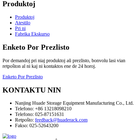
Produktoj
Produktoj
Atestilo
Pri ni
Fabrika Ekskurso
Enketo Por Prezlisto
Por demandoj pri niaj produktoj aŭ prezlisto, bonvolu lasi vian
retpoŝton al ni kaj ni kontaktos ene de 24 horoj.
Enketo Por Prezlisto
KONTAKTU NIN
Nanjing Huade Storage Equipment Manufacturing Co., Ltd.
Telefono: +86 13218098210
Telefono: 025-87151631
Retpoŝto:
feedback@huaderack.com
Fakso: 025-52643200