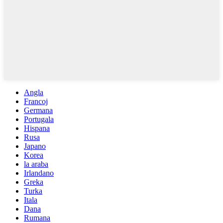
Angla
Francoj
Germana
Portugala
Hispana
Rusa
Japano
Korea
la araba
Irlandano
Greka
Turka
Itala
Dana
Rumana