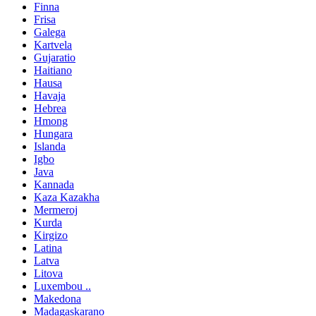
Finna
Frisa
Galega
Kartvela
Gujaratio
Haitiano
Hausa
Havaja
Hebrea
Hmong
Hungara
Islanda
Igbo
Java
Kannada
Kaza Kazakha
Mermeroj
Kurda
Kirgizo
Latina
Latva
Litova
Luxembou ..
Makedona
Madagaskarano